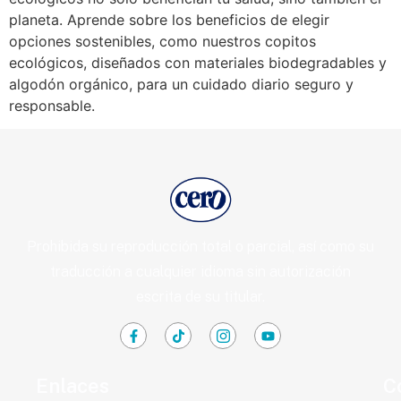
planeta. Aprende sobre los beneficios de elegir
opciones sostenibles, como nuestros copitos
ecológicos, diseñados con materiales biodegradables y
algodón orgánico, para un cuidado diario seguro y
responsable.
Prohibida su reproducción total o parcial, así como su
traducción a cualquier idioma sin autorización
escrita de su titular.
Enlaces
C